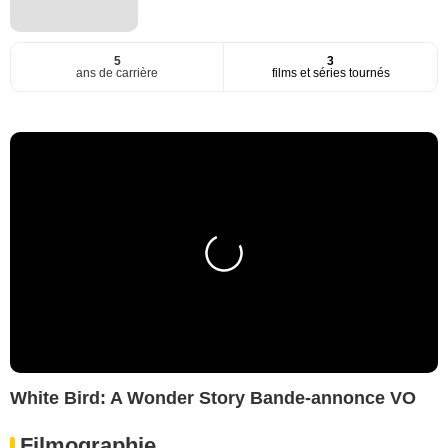
5
3
ans de carrière
films et séries tournés
White Bird: A Wonder Story Bande-annonce VO
Filmographie