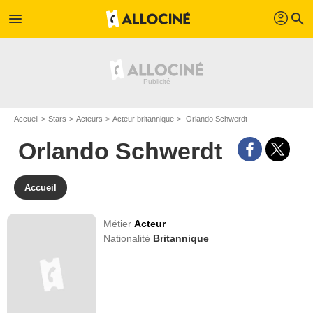
profil
menu
search
Accueil
Stars
Acteurs
Acteur britannique
Orlando Schwerdt
Orlando Schwerdt
Accueil
Métier
Acteur
Nationalité
Britannique