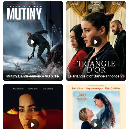
Mutiny Bande-annonce VO STFR
Le Triangle d'or Bande-annonce VF