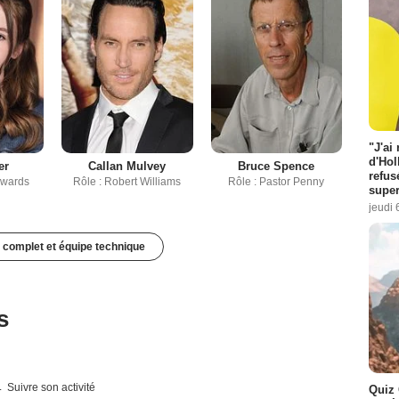
"J'ai
d'Hol
er
Callan Mulvey
Bruce Spence
refus
dwards
Rôle : Robert Williams
Rôle : Pastor Penny
super
jeudi 
 complet et équipe technique
s
Suivre son activité
Quiz 