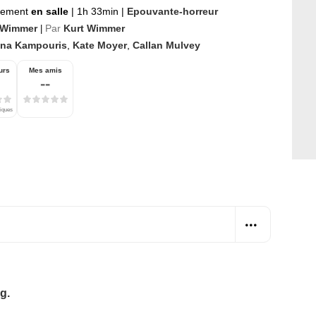
nement
en salle
|
1h 33min
|
Epouvante-horreur
 Wimmer
Par
Kurt Wimmer
|
ena Kampouris
,
Kate Moyer
,
Callan Mulvey
urs
Mes amis
--
tiques
g.