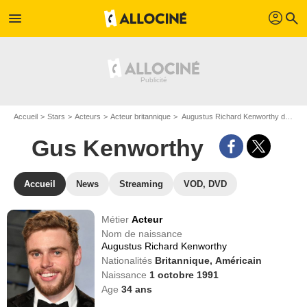
profil
menu
search
Accueil
Stars
Acteurs
Acteur britannique
Augustus Richard Kenworthy dit Gus Kenworthy
Gus Kenworthy
Accueil
News
Streaming
VOD, DVD
Métier
Acteur
Nom de naissance
Augustus Richard Kenworthy
Nationalités
Britannique,
Américain
Naissance
1 octobre 1991
Age
34
ans