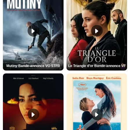
Mutiny Bande-annonce VO STFR
Le Triangle d'or Bande-annonce VF