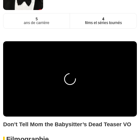
5
4
ans de carrière
films et séries tournés
Don’t Tell Mom the Babysitter’s Dead Teaser VO
Filmographie