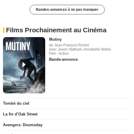
Bandes-annonces à ne pas manquer
Films Prochainement au Cinéma
Mutiny
de Jean-François Richet
avec Jason Statham, Annabelle Wallis
Film - Action
Bande-annonce
Tombé du ciel
La fin d’Oak Street
Avengers: Doomsday