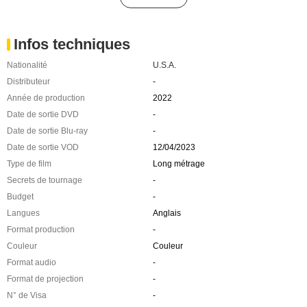
Infos techniques
Nationalité
U.S.A.
Distributeur
-
Année de production
2022
Date de sortie DVD
-
Date de sortie Blu-ray
-
Date de sortie VOD
12/04/2023
Type de film
Long métrage
Secrets de tournage
-
Budget
-
Langues
Anglais
Format production
-
Couleur
Couleur
Format audio
-
Format de projection
-
N° de Visa
-