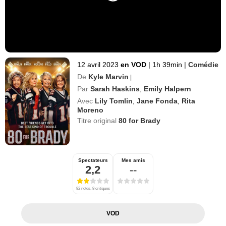
12 avril 2023
en VOD
|
1h 39min
|
Comédie
De
Kyle Marvin
|
Par
Sarah Haskins
,
Emily Halpern
Avec
Lily Tomlin
,
Jane Fonda
,
Rita
Moreno
Titre original
80 for Brady
Spectateurs
Mes amis
2,2
--
82 notes, 8 critiques
VOD