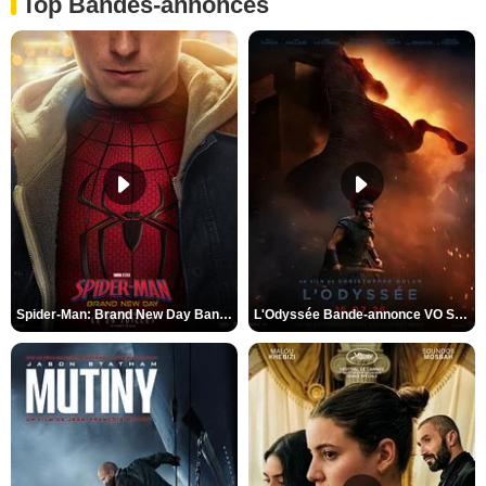
Top Bandes-annonces
Spider-Man: Brand New Day Bande-annonce VO STFR
L'Odyssée Bande-annonce VO STFR