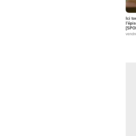
Ici t
l'épi
[SPO
vendr