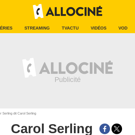
ÉRIES
STREAMING
TVACTU
VIDÉOS
VOD
Serling dit Carol Serling
Carol Serling