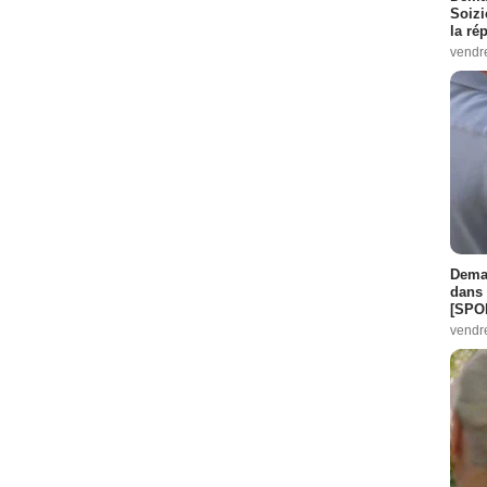
Soizi
la ré
vendr
Demai
dans 
[SPO
vendr