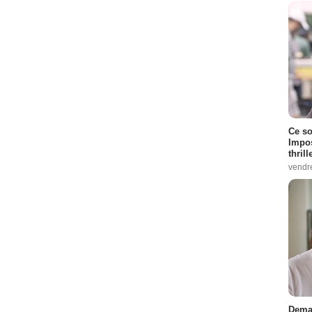
Ce so
Impos
thrill
vendr
Demai