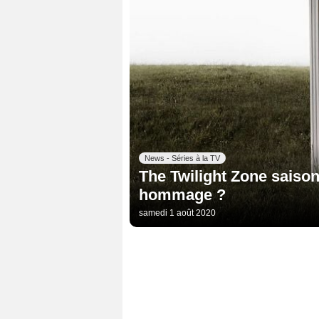
News - Séries à la TV
The Twilight Zone saison 
hommage ?
samedi 1 août 2020