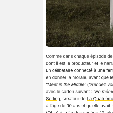
Comme dans chaque épisode dep
dont il est le producteur et le nar
un célibataire connecté à une fem
en donner la morale, avant que le
"Meet in the Middle"
(
"Rendez-vo
avec le carton suivant :
"En mémoi
Serling
, créateur de
La Quatrièm
à l'âge de 90 ans et qu'elle avait 
(Ohio) à la fin des années 40, alo