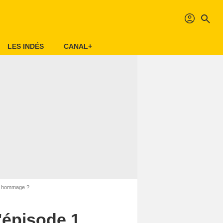
profil
search
LES INDÉS
CANAL+
-il hommage ?
l'épisode 1