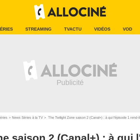
ÉRIES
STREAMING
TVACTU
VIDÉOS
VOD
CBS All Access
éries
News Séries à la TV
The Twilight Zone saison 2 (Canal+) : à qui l'épisode 1 rend
e saison 2 (Canal+) : à qui 