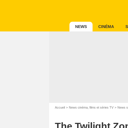
NEWS
CINÉMA
S
Accueil
News cinéma, films et séries TV
News s
The Twilight Zon