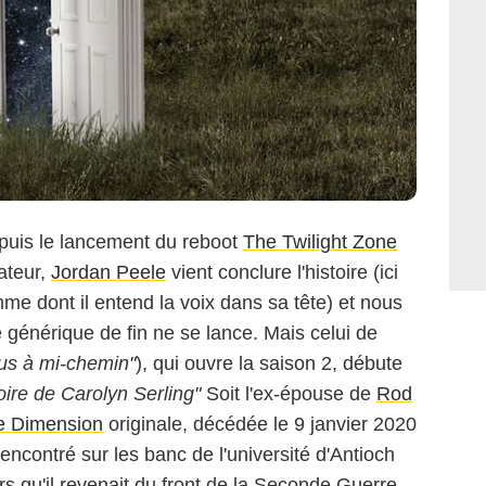
uis le lancement du reboot
The Twilight Zone
rateur,
Jordan Peele
vient conclure l'histoire (ici
me dont il entend la voix dans sa tête) et nous
 générique de fin ne se lance. Mais celui de
us à mi-chemin"
), qui ouvre la saison 2, débute
re de Carolyn Serling"
Soit l'ex-épouse de
Rod
e Dimension
originale, décédée le 9 janvier 2020
rencontré sur les banc de l'université d'Antioch
rs qu'il revenait du front de la Seconde Guerre