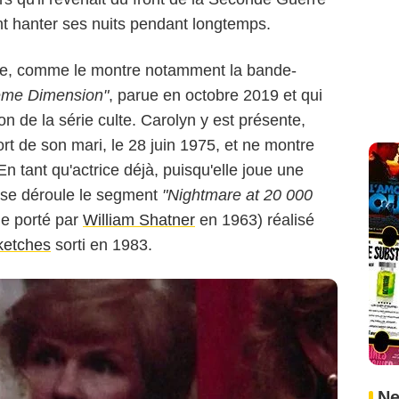
nt hanter ses nuits pendant longtemps.
Warner Bros. Pictures
re, comme le montre notamment la bande-
ème Dimension"
, parue en octobre 2019 et qui
ion de la série culte. Carolyn y est présente,
ort de son mari, le 28 juin 1975, et ne montre
En tant qu'actrice déjà, puisqu'elle joue une
 se déroule le segment
"Nightmare at 20 000
e porté par
William Shatner
en 1963) réalisé
sketches
sorti en 1983.
Ne