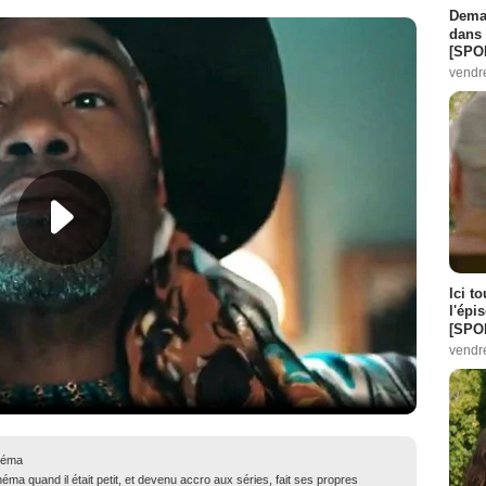
Demai
dans 
[SPO
vendr
Ici t
l'épi
[SPO
vendr
néma
ma quand il était petit, et devenu accro aux séries, fait ses propres