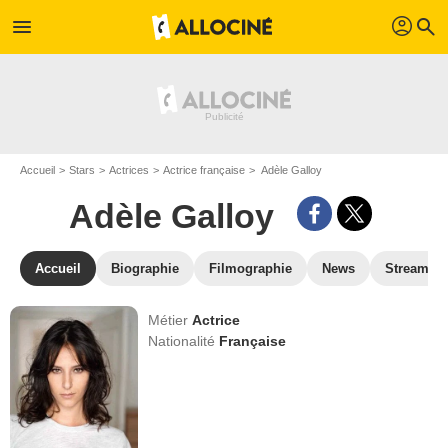
profil
menu
search
Accueil
Stars
Actrices
Actrice française
Adèle Galloy
Adèle Galloy
Accueil
Biographie
Filmographie
News
Streamin
Métier
Actrice
Nationalité
Française