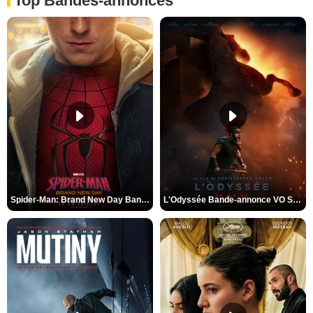
Top Bandes-annonces
Spider-Man: Brand New Day Bande-annonce VO STFR
L'Odyssée Bande-annonce VO STFR