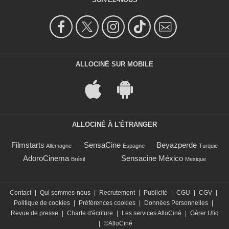
ALLOCINÉ SUR MOBILE
ALLOCINÉ À L'ÉTRANGER
Filmstarts
SensaCine
Beyazperde
Allemagne
Espagne
Turquie
AdoroCinema
Sensacine México
Brésil
Mexique
Contact
|
Qui sommes-nous
|
Recrutement
|
Publicité
|
CGU
|
CGV
|
Politique de cookies
|
Préférences cookies
|
Données Personnelles
|
Revue de presse
|
Charte d'écriture
|
Les services AlloCiné
|
Gérer Utiq
|
©AlloCiné