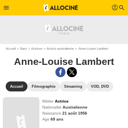
profil
menu
search
Accueil
Stars
Actrices
Actrice australienne
Anne-Louise Lambert
Anne-Louise Lambert
Accueil
Filmographie
Streaming
VOD, DVD
Métier
Actrice
Nationalité
Australienne
Naissance
21 août 1956
Age
69
ans