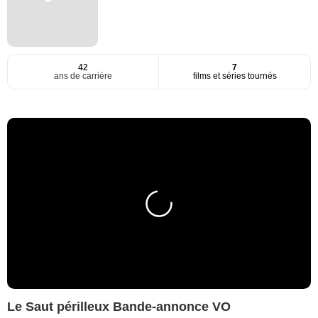
42
7
ans de carrière
films et séries tournés
Le Saut périlleux Bande-annonce VO