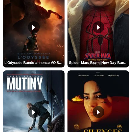
L'Odyssée Bande-annonce VO STFR
Spider-Man: Brand New Day Bande-annonce VO STFR