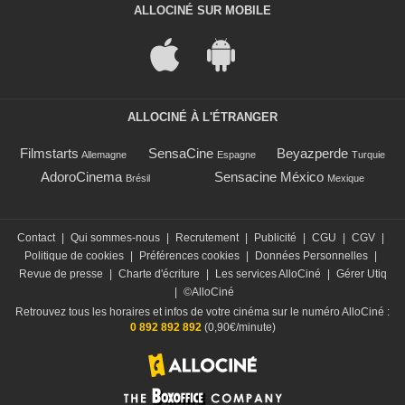
ALLOCINÉ SUR MOBILE
ALLOCINÉ À L'ÉTRANGER
Filmstarts
SensaCine
Beyazperde
Allemagne
Espagne
Turquie
AdoroCinema
Sensacine México
Brésil
Mexique
Contact
|
Qui sommes-nous
|
Recrutement
|
Publicité
|
CGU
|
CGV
|
Politique de cookies
|
Préférences cookies
|
Données Personnelles
|
Revue de presse
|
Charte d'écriture
|
Les services AlloCiné
|
Gérer Utiq
|
©AlloCiné
Retrouvez tous les horaires et infos de votre cinéma sur le numéro AlloCiné :
0 892 892 892
(0,90€/minute)