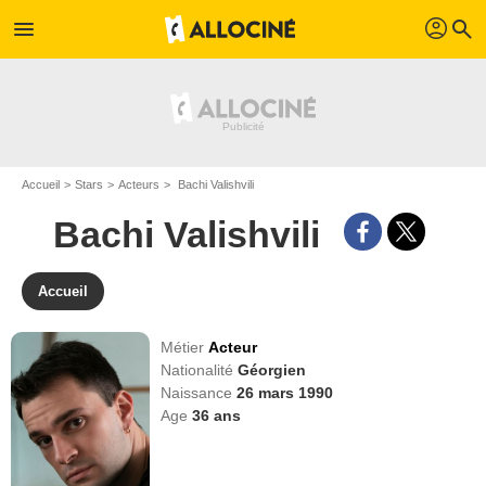
profil
menu
search
Accueil
Stars
Acteurs
Bachi Valishvili
Bachi Valishvili
Accueil
Métier
Acteur
Nationalité
Géorgien
Naissance
26 mars 1990
Age
36
ans