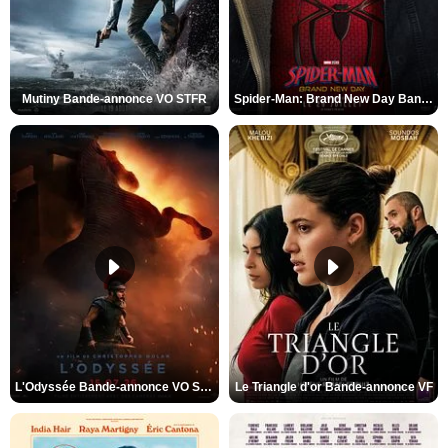
Mutiny Bande-annonce VO STFR
Spider-Man: Brand New Day Bande-annonce VO STFR
L'Odyssée Bande-annonce VO STFR
Le Triangle d'or Bande-annonce VF