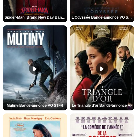
Spider-Man: Brand New Day Bande-annonce VO STFR
L'Odyssée Bande-annonce VO STFR
Mutiny Bande-annonce VO STFR
Le Triangle d'or Bande-annonce VF