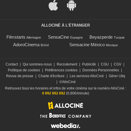
ALLOCINÉ À L'ÉTRANGER
Filmstarts
SensaCine
Beyazperde
Allemagne
Espagne
Turquie
AdoroCinema
Sensacine México
Brésil
Mexique
Contact
|
Qui sommes-nous
|
Recrutement
|
Publicité
|
CGU
|
CGV
|
Politique de cookies
|
Préférences cookies
|
Données Personnelles
|
Revue de presse
|
Charte d'écriture
|
Les services AlloCiné
|
Gérer Utiq
|
©AlloCiné
Retrouvez tous les horaires et infos de votre cinéma sur le numéro AlloCiné :
0 892 892 892
(0,90€/minute)