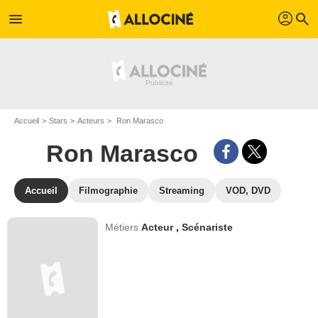
profil
menu
search
Accueil
Stars
Acteurs
Ron Marasco
Ron Marasco
Accueil
Filmographie
Streaming
VOD, DVD
Métiers
Acteur
,
Scénariste