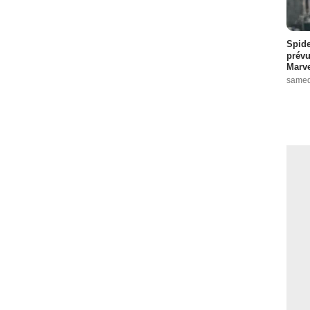
Spide
prévu
Marve
samed