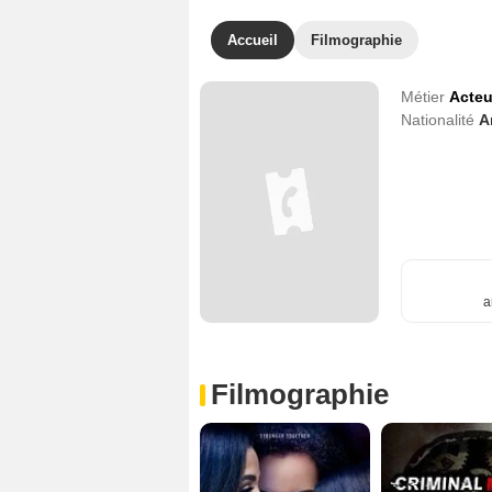
Accueil
Filmographie
Métier
Acteu
Nationalité
A
a
Filmographie