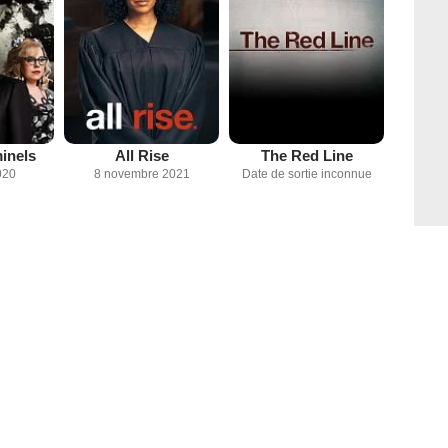
minels
All Rise
The Red Line
020
8 novembre 2021
Date de sortie inconnue