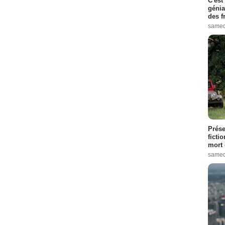
C'est
génia
des f
samed
Prése
ficti
mort 
samed