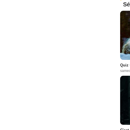
Sé
Quiz 
samed