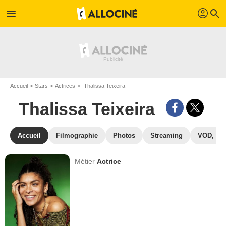
profil
menu
search
Accueil
Stars
Actrices
Thalissa Teixeira
Thalissa Teixeira
Accueil
Filmographie
Photos
Streaming
VOD, DV
Métier
Actrice