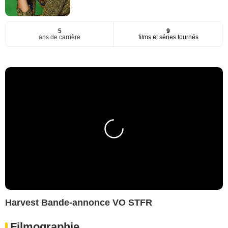
5
9
ans de carrière
films et séries tournés
Harvest Bande-annonce VO STFR
Filmographie