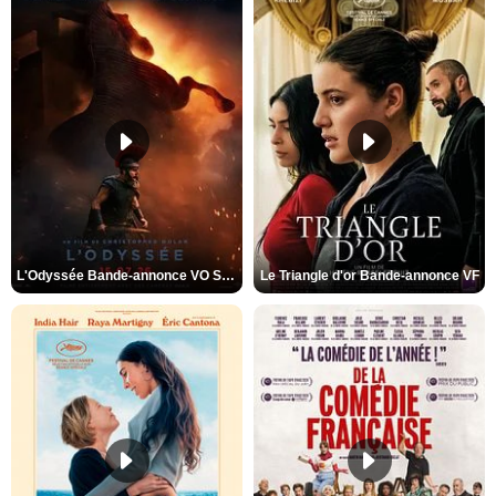
L'Odyssée Bande-annonce VO STFR
Le Triangle d'or Bande-annonce VF