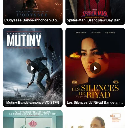
L'Odyssée Bande-annonce VO STFR
Spider-Man: Brand New Day Bande-annonce VO STFR
Mutiny Bande-annonce VO STFR
Les Silences de Riyad Bande-annonce VO STFR