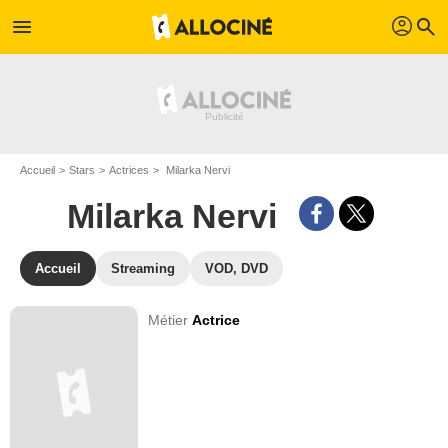
profil
menu
search
Accueil
Stars
Actrices
Milarka Nervi
Milarka Nervi
Accueil
Streaming
VOD, DVD
Métier
Actrice