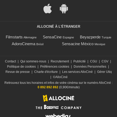
ALLOCINÉ À L'ÉTRANGER
Filmstarts
SensaCine
Beyazperde
Allemagne
Espagne
Turquie
AdoroCinema
Sensacine México
Brésil
Mexique
Contact
|
Qui sommes-nous
|
Recrutement
|
Publicité
|
CGU
|
CGV
|
Politique de cookies
|
Préférences cookies
|
Données Personnelles
|
Revue de presse
|
Charte d'écriture
|
Les services AlloCiné
|
Gérer Utiq
|
©AlloCiné
Retrouvez tous les horaires et infos de votre cinéma sur le numéro AlloCiné :
0 892 892 892
(0,90€/minute)