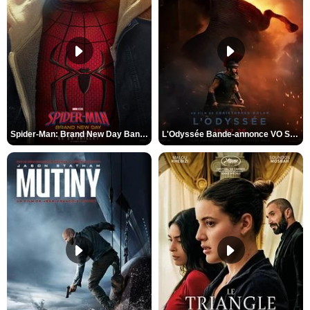
Spider-Man: Brand New Day Bande-annonce VO STFR
L'Odyssée Bande-annonce VO STFR