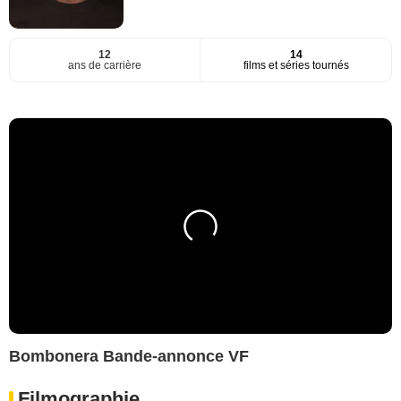
12
14
ans de carrière
films et séries tournés
Bombonera Bande-annonce VF
Filmographie