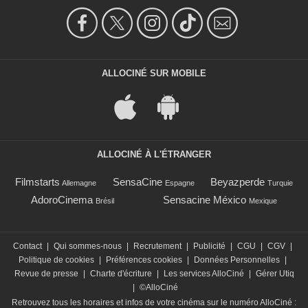
ALLOCINÉ SUR MOBILE
ALLOCINÉ À L'ÉTRANGER
Filmstarts
SensaCine
Beyazperde
Allemagne
Espagne
Turquie
AdoroCinema
Sensacine México
Brésil
Mexique
Contact
|
Qui sommes-nous
|
Recrutement
|
Publicité
|
CGU
|
CGV
|
Politique de cookies
|
Préférences cookies
|
Données Personnelles
|
Revue de presse
|
Charte d'écriture
|
Les services AlloCiné
|
Gérer Utiq
|
©AlloCiné
Retrouvez tous les horaires et infos de votre cinéma sur le numéro AlloCiné :