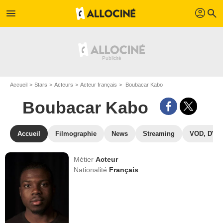
profil
menu
search
Accueil
Stars
Acteurs
Acteur français
Boubacar Kabo
Boubacar Kabo
Accueil
Filmographie
News
Streaming
VOD, DVD
Métier
Acteur
Nationalité
Français