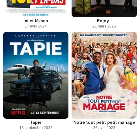
Ici et là-bas
Enjoy !
17 avril 2024
21 mars 2025
Tapie
Notre tout petit petit mariage
13 septembre 2023
26 avril 2023