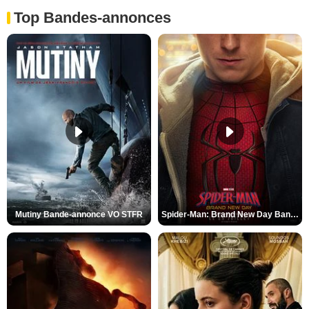
Top Bandes-annonces
Mutiny Bande-annonce VO STFR
Spider-Man: Brand New Day Bande-annonce VO STFR