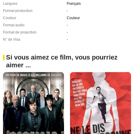
Langues
Français
Format production
-
Couleur
Couleur
Format audio
-
Format de projection
-
N° de Visa
-
Si vous aimez ce film, vous pourriez
aimer ...