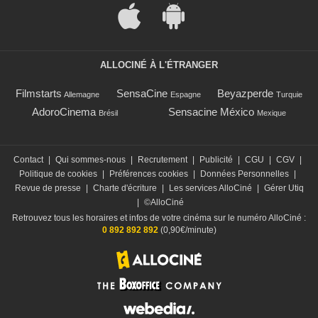
ALLOCINÉ À L'ÉTRANGER
Filmstarts
SensaCine
Beyazperde
Allemagne
Espagne
Turquie
AdoroCinema
Sensacine México
Brésil
Mexique
Contact
|
Qui sommes-nous
|
Recrutement
|
Publicité
|
CGU
|
CGV
|
Politique de cookies
|
Préférences cookies
|
Données Personnelles
|
Revue de presse
|
Charte d'écriture
|
Les services AlloCiné
|
Gérer Utiq
|
©AlloCiné
Retrouvez tous les horaires et infos de votre cinéma sur le numéro AlloCiné :
0 892 892 892
(0,90€/minute)