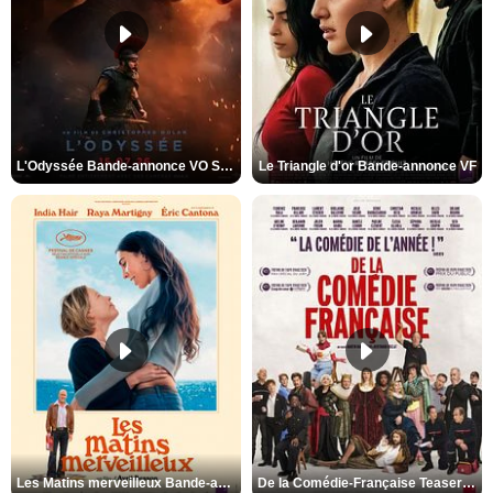
L'Odyssée Bande-annonce VO STFR
Le Triangle d'or Bande-annonce VF
Les Matins merveilleux Bande-annonce VF
De la Comédie-Française Teaser VF