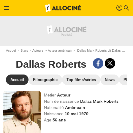
profil
menu
search
Accueil
Stars
Acteurs
Acteur américain
Dallas Mark Roberts dit Dallas Roberts
Dallas Roberts
Accueil
Filmographie
Top films/séries
News
Phot
Métier
Acteur
Nom de naissance
Dallas Mark Roberts
Nationalité
Américain
Naissance
10 mai 1970
Age
56
ans