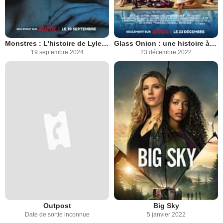
Monstres : L'histoire de Lyle et Erik Menendez
Glass Onion : une histoire à couteaux tirés
19 septembre 2024
23 décembre 2022
Outpost
Big Sky
Date de sortie inconnue
5 janvier 2022