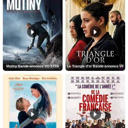
Mutiny Bande-annonce VO STFR
Le Triangle d'or Bande-annonce VF