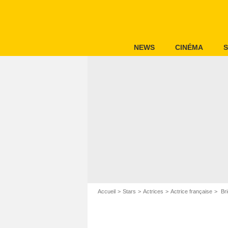
NEWS
CINÉMA
S
Accueil
Stars
Actrices
Actrice française
Bri