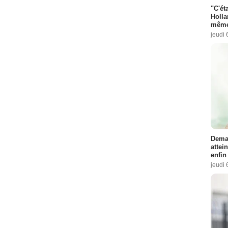
"C'éta
Holla
même
jeudi 
Demai
attei
enfin
jeudi 