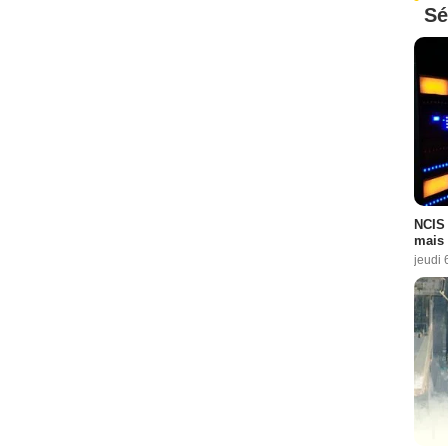
Sé
NCIS 
mais 
jeudi 