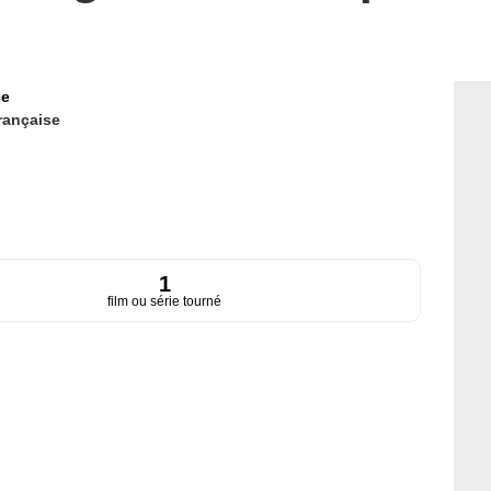
ce
rançaise
1
film ou série tourné