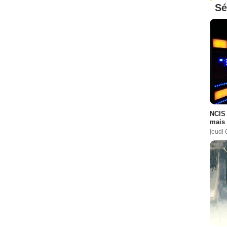
Sé
NCIS 
mais 
jeudi 