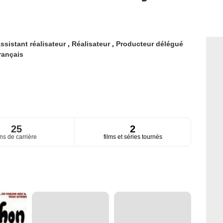
assistant réalisateur
,
Réalisateur
,
Producteur délégué
rançais
25
2
ns de carrière
films et séries tournés