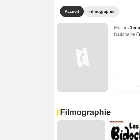
Accueil
Filmographie
Métiers
1er 
Nationalité
F
a
Filmographie