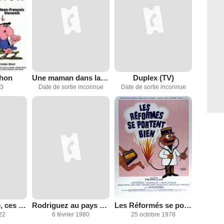
chon
Une maman dans la ville (TV)
Duplex (TV)
13
Date de sortie inconnue
Date de sortie inconnue
Faut s'les faire, ces légionnaires
Rodriguez au pays des merguez
Les Réformés se portent bien
22
6 février 1980
25 octobre 1978