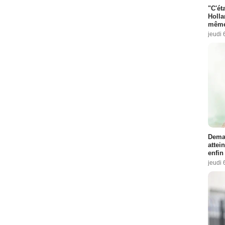
"C'éta
Holla
même
jeudi 
Demai
attei
enfin
jeudi 