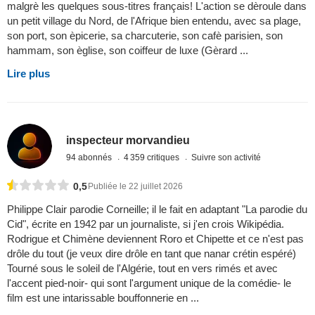
malgrè les quelques sous-titres français! L'action se dèroule dans
un petit village du Nord, de l'Afrique bien entendu, avec sa plage,
son port, son èpicerie, sa charcuterie, son cafè parisien, son
hammam, son èglise, son coiffeur de luxe (Gèrard ...
Lire plus
inspecteur morvandieu
94 abonnés
4 359 critiques
Suivre son activité
0,5
Publiée le 22 juillet 2026
Philippe Clair parodie Corneille; il le fait en adaptant "La parodie du
Cid", écrite en 1942 par un journaliste, si j'en crois Wikipédia.
Rodrigue et Chimène deviennent Roro et Chipette et ce n'est pas
drôle du tout (je veux dire drôle en tant que nanar crétin espéré)
Tourné sous le soleil de l'Algérie, tout en vers rimés et avec
l'accent pied-noir- qui sont l'argument unique de la comédie- le
film est une intarissable bouffonnerie en ...