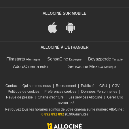
ALLOCINÉ SUR MOBILE
ALLOCINÉ À L'ÉTRANGER
Filmstarts
SensaCine
Beyazperde
Allemagne
Espagne
Turquie
AdoroCinema
Sensacine México
Brésil
Mexique
Contact
|
Qui sommes-nous
|
Recrutement
|
Publicité
|
CGU
|
CGV
|
Politique de cookies
|
Préférences cookies
|
Données Personnelles
|
Revue de presse
|
Charte d'écriture
|
Les services AlloCiné
|
Gérer Utiq
|
©AlloCiné
Retrouvez tous les horaires et infos de votre cinéma sur le numéro AlloCiné :
0 892 892 892
(0,90€/minute)