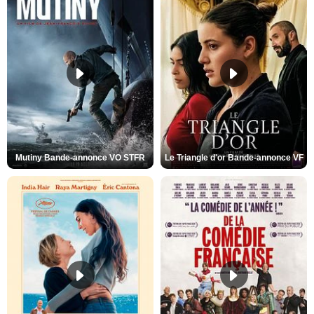
Mutiny Bande-annonce VO STFR
Le Triangle d'or Bande-annonce VF