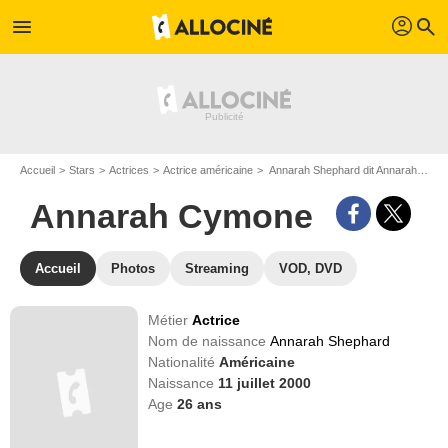
profil
menu
search
Accueil
Stars
Actrices
Actrice américaine
Annarah Shephard dit Annarah Cymone
Annarah Cymone
Accueil
Photos
Streaming
VOD, DVD
Métier
Actrice
Nom de naissance
Annarah Shephard
Nationalité
Américaine
Naissance
11 juillet 2000
Age
26
ans