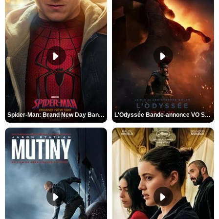
Spider-Man: Brand New Day Bande-annonce VO STFR
L'Odyssée Bande-annonce VO STFR