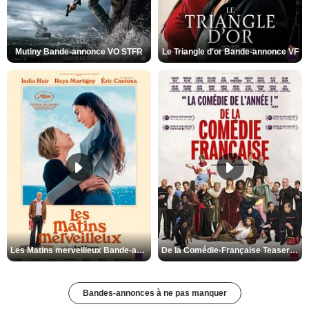
Mutiny Bande-annonce VO STFR
Le Triangle d'or Bande-annonce VF
Les Matins merveilleux Bande-annonce VF
De la Comédie-Française Teaser VF
Bandes-annonces à ne pas manquer