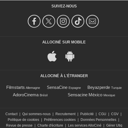
SUIVEZ-NOUS
ALLOCINÉ SUR MOBILE
ALLOCINÉ À L'ÉTRANGER
Filmstarts
SensaCine
Beyazperde
Allemagne
Espagne
Turquie
AdoroCinema
Sensacine México
Brésil
Mexique
Contact
|
Qui sommes-nous
|
Recrutement
|
Publicité
|
CGU
|
CGV
|
Politique de cookies
|
Préférences cookies
|
Données Personnelles
|
Revue de presse
|
Charte d'écriture
|
Les services AlloCiné
|
Gérer Utiq