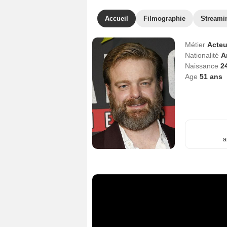
Accueil
Filmographie
Streami
Métier
Acteu
Nationalité
A
Naissance
24
Age
51
ans
a