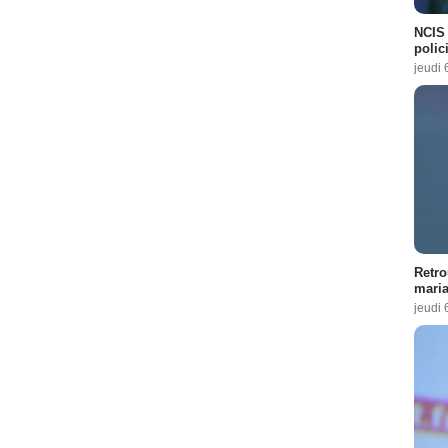
NCIS 
polici
jeudi 
Retro
maria
jeudi 