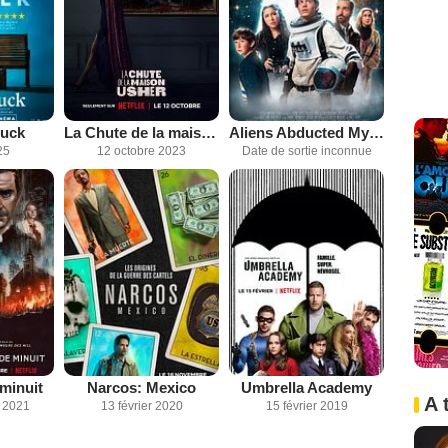
huck
La Chute de la maison Usher
Aliens Abducted My Parents (and Now I Feel Kinda Left Out)
25
12 octobre 2023
Date de sortie inconnue
minuit
Narcos: Mexico
Umbrella Academy
A 
 2021
13 février 2020
15 février 2019