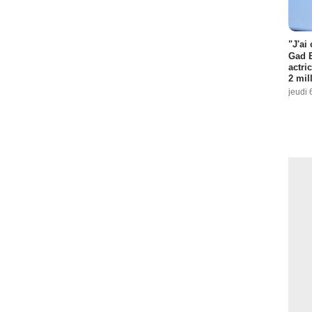
"J'ai
Gad E
actri
2 mil
jeudi 