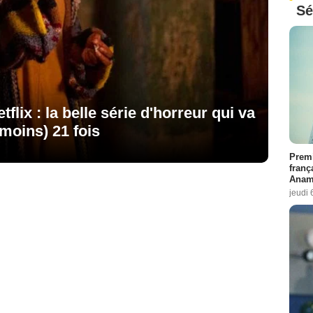
Sé
flix : la belle série d'horreur qui va
 moins) 21 fois
Premi
franç
Anama
jeudi 