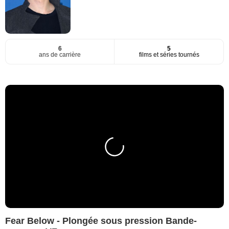
6
5
ans de carrière
films et séries tournés
Fear Below - Plongée sous pression Bande-