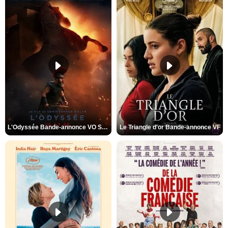
L'Odyssée Bande-annonce VO STFR
Le Triangle d'or Bande-annonce VF