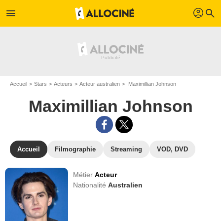
profil
menu
search
Accueil
Stars
Acteurs
Acteur australien
Maximillian Johnson
Maximillian Johnson
Accueil
Filmographie
Streaming
VOD, DVD
Métier
Acteur
Nationalité
Australien