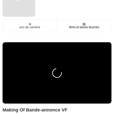
4
11
ans de carrière
films et séries tournés
Making Of Bande-annonce VF