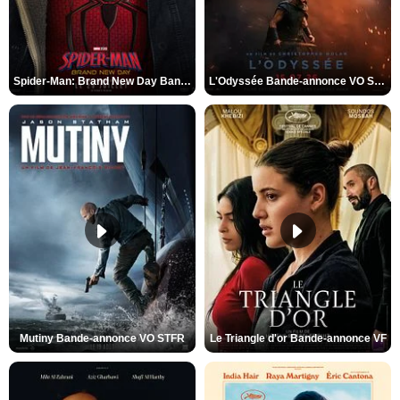
Spider-Man: Brand New Day Bande-annonce VO STFR
L'Odyssée Bande-annonce VO STFR
Mutiny Bande-annonce VO STFR
Le Triangle d'or Bande-annonce VF