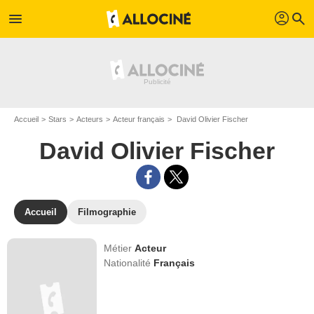
profil
menu
search
Accueil
Stars
Acteurs
Acteur français
David Olivier Fischer
David Olivier Fischer
Accueil
Filmographie
Métier
Acteur
Nationalité
Français