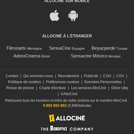
ALLOCINÉ SUR MOBILE
ALLOCINÉ À L'ÉTRANGER
Filmstarts
SensaCine
Beyazperde
Allemagne
Espagne
Turquie
AdoroCinema
Sensacine México
Brésil
Mexique
Contact
|
Qui sommes-nous
|
Recrutement
|
Publicité
|
CGU
|
CGV
|
Politique de cookies
|
Préférences cookies
|
Données Personnelles
|
Revue de presse
|
Charte d'écriture
|
Les services AlloCiné
|
Gérer Utiq
|
©AlloCiné
Retrouvez tous les horaires et infos de votre cinéma sur le numéro AlloCiné :
0 892 892 892
(0,90€/minute)