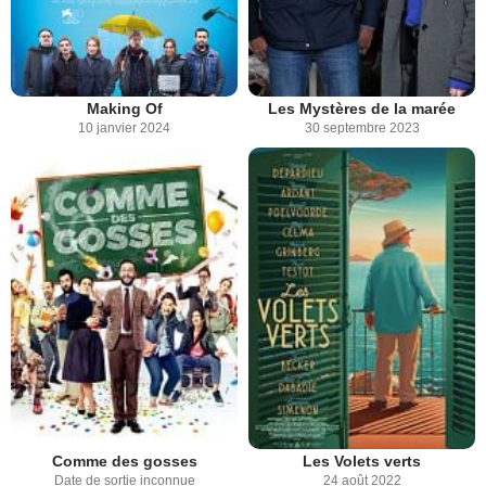
Making Of
Les Mystères de la marée
10 janvier 2024
30 septembre 2023
Comme des gosses
Les Volets verts
Date de sortie inconnue
24 août 2022