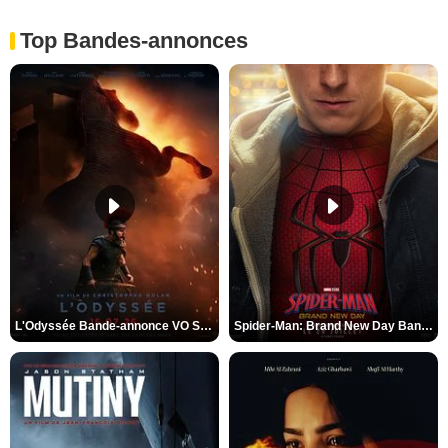
Top Bandes-annonces
L'Odyssée Bande-annonce VO STFR
Spider-Man: Brand New Day Bande-annonce VO STFR