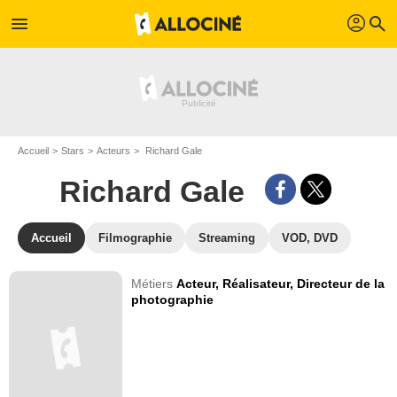
profil
menu
search
Accueil
Stars
Acteurs
Richard Gale
Richard Gale
Accueil
Filmographie
Streaming
VOD, DVD
Métiers
Acteur,
Réalisateur,
Directeur de la
photographie