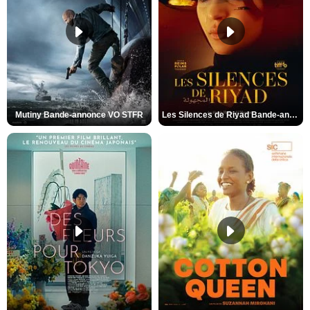
Mutiny Bande-annonce VO STFR
Les Silences de Riyad Bande-annonce VO STFR