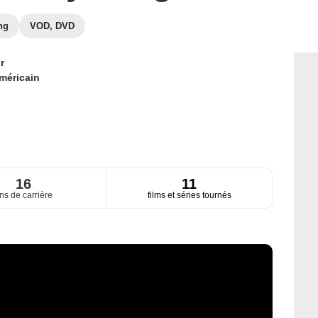
ng
VOD, DVD
r
méricain
16
11
ns de carrière
films et séries tournés