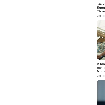
"Je v
Stran
Thro
vendr
À bin
moins
Murph
vendr