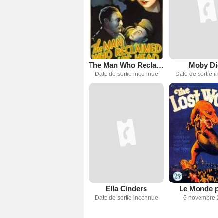
The Man Who Reclaimed His Head
Moby Di
Date de sortie inconnue
Date de sortie 
Ella Cinders
Le Monde 
Date de sortie inconnue
6 novembre 