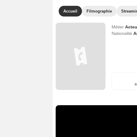
Accueil
Filmographie
Streami
Métier
Acteu
Nationalité
A
a