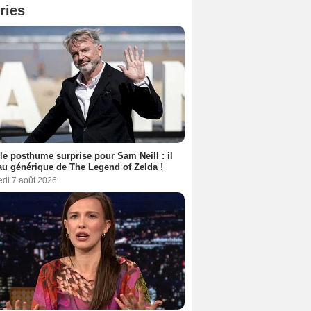
ries
le posthume surprise pour Sam Neill : il
au générique de The Legend of Zelda !
edi 7 août 2026