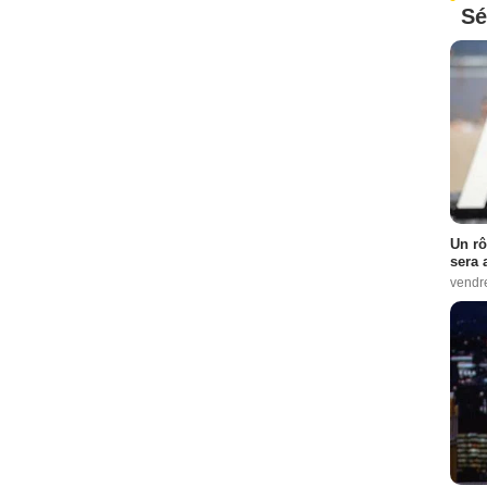
Sé
Un rô
sera 
vendr