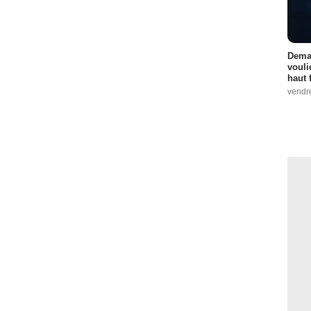
Demai
vouli
haut 
vendr