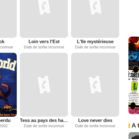
ck
Loin vers l'Est
L'Ile mystérieuse
inconnue
Date de sortie inconnue
Date de sortie inconnue
perdu
Tess au pays des haines
Love never dies
A 
2002
Date de sortie inconnue
Date de sortie inconnue