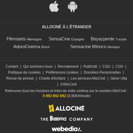
ALLOCINÉ À L'ÉTRANGER
Filmstarts
SensaCine
Beyazperde
Allemagne
Espagne
Turquie
AdoroCinema
Sensacine México
Brésil
Mexique
Contact
|
Qui sommes-nous
|
Recrutement
|
Publicité
|
CGU
|
CGV
|
Politique de cookies
|
Préférences cookies
|
Données Personnelles
|
Revue de presse
|
Charte d'écriture
|
Les services AlloCiné
|
Gérer Utiq
|
©AlloCiné
Retrouvez tous les horaires et infos de votre cinéma sur le numéro AlloCiné :
0 892 892 892
(0,90€/minute)