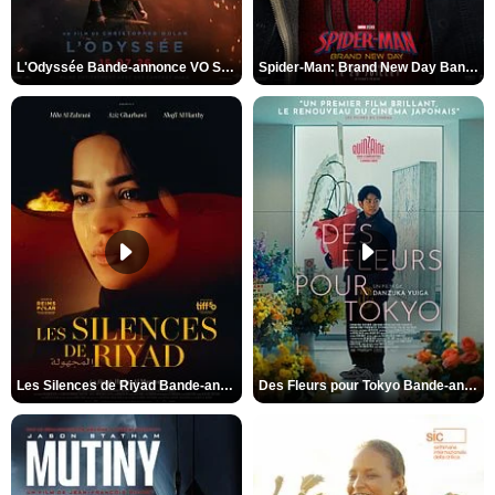
L'Odyssée Bande-annonce VO STFR
Spider-Man: Brand New Day Bande-annonce VO STFR
Les Silences de Riyad Bande-annonce VO STFR
Des Fleurs pour Tokyo Bande-annonce VO STFR