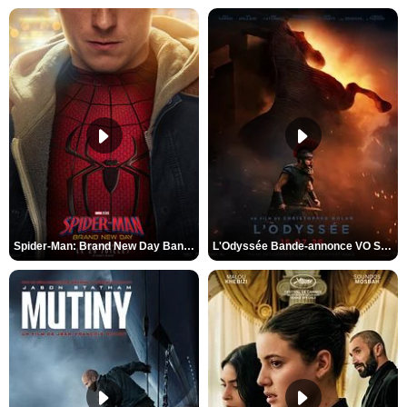
Spider-Man: Brand New Day Bande-annonce VO STFR
L'Odyssée Bande-annonce VO STFR