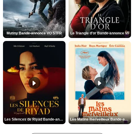
Mutiny Bande-annonce VO STFR
Le Triangle d'or Bande-annonce VF
Les Silences de Riyad Bande-annonce VO STFR
Les Matins merveilleux Bande-annonce VF