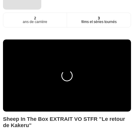
2
3
ans de carrière
films et séries tournés
Sheep In The Box EXTRAIT VO STFR "Le retour
de Kakeru"