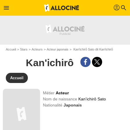
profil
menu
search
Accueil
Stars
Acteurs
Acteur japonais
Kan'ichirô Sato dit Kan'ichirô
Kan'ichirô
Accueil
Métier
Acteur
Nom de naissance
Kan'ichirô Sato
Nationalité
Japonais