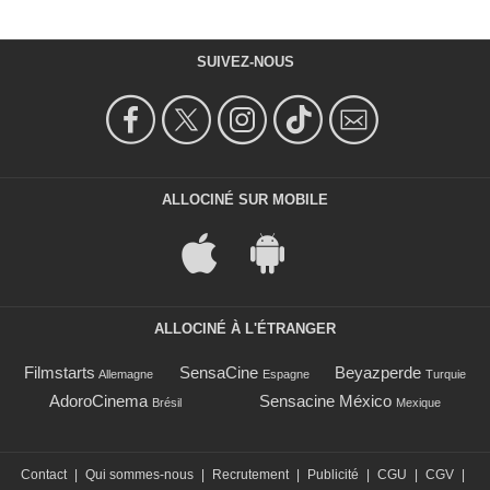
SUIVEZ-NOUS
ALLOCINÉ SUR MOBILE
ALLOCINÉ À L'ÉTRANGER
Filmstarts
SensaCine
Beyazperde
Allemagne
Espagne
Turquie
AdoroCinema
Sensacine México
Brésil
Mexique
Contact
|
Qui sommes-nous
|
Recrutement
|
Publicité
|
CGU
|
CGV
|