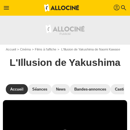
profil
menu
search
Accueil
Cinéma
Films à l'affiche
L'Illusion de Yakushima de Naomi Kawase
L'Illusion de Yakushima
Accueil
Séances
News
Bandes-annonces
Casting