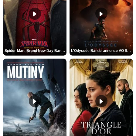
Spider-Man: Brand New Day Bande-annonce VO STFR
L'Odyssée Bande-annonce VO STFR