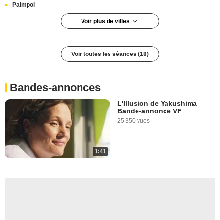
Paimpol
Voir plus de villes
Montbéliard
Bourg-Argental
Voir toutes les séances (18)
Matour
Tournus
Paris 14e arrondissement
Bandes-annonces
Draguignan
L'Illusion de Yakushima
Marcoussis
Bande-annonce VF
25 350 vues
Baugé
Villedieu-les-Poêles
Malestroit
1:41
Mulhouse
Le Mans
Paris 6e arrondissement
Paris 15e arrondissement