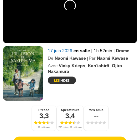
17 juin 2026
en salle
|
1h 52min
|
Drame
De
Naomi Kawase
Par
Naomi Kawase
|
Avec
Vicky Krieps
,
Kan'ichirô
,
Ojiro
Nakamura
Presse
Spectateurs
Mes amis
3,3
3,4
--
29 critiques
275 notes, 32 critiques