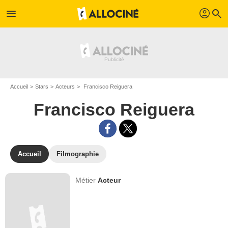
profil
menu
search
Accueil
Stars
Acteurs
Francisco Reiguera
Francisco Reiguera
Accueil
Filmographie
Métier
Acteur