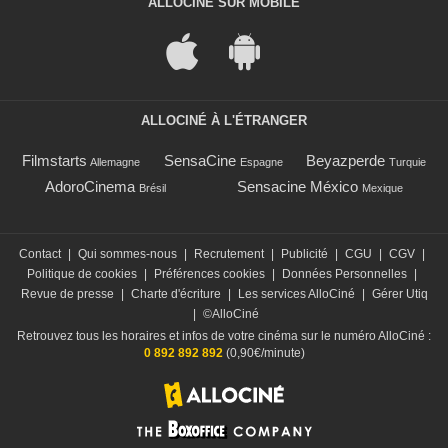
ALLOCINÉ SUR MOBILE
ALLOCINÉ À L'ÉTRANGER
Filmstarts
SensaCine
Beyazperde
Allemagne
Espagne
Turquie
AdoroCinema
Sensacine México
Brésil
Mexique
Contact
|
Qui sommes-nous
|
Recrutement
|
Publicité
|
CGU
|
CGV
|
Politique de cookies
|
Préférences cookies
|
Données Personnelles
|
Revue de presse
|
Charte d'écriture
|
Les services AlloCiné
|
Gérer Utiq
|
©AlloCiné
Retrouvez tous les horaires et infos de votre cinéma sur le numéro AlloCiné :
0 892 892 892
(0,90€/minute)