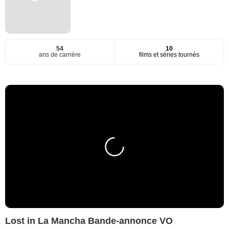
54
10
ans de carrière
films et séries tournés
Lost in La Mancha Bande-annonce VO