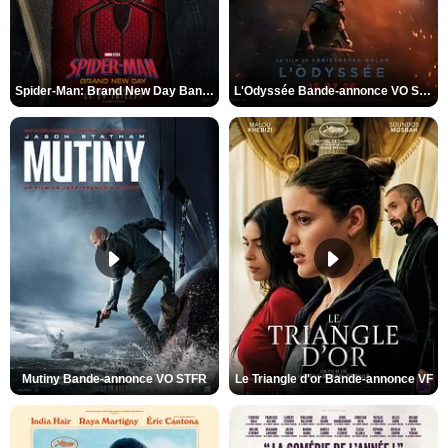
Spider-Man: Brand New Day Bande-annonce VO STFR
L'Odyssée Bande-annonce VO STFR
Mutiny Bande-annonce VO STFR
Le Triangle d'or Bande-annonce VF