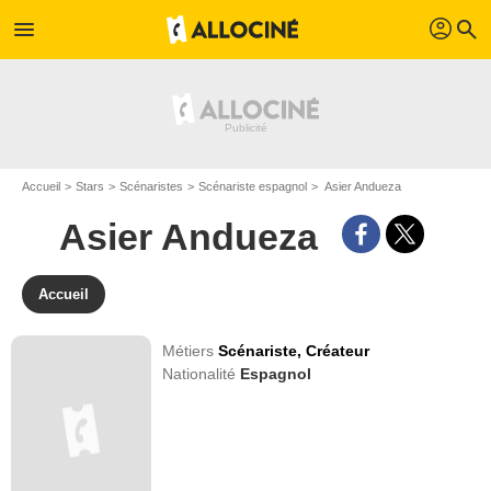
profil
menu
search
Accueil
Stars
Scénaristes
Scénariste espagnol
Asier Andueza
Asier Andueza
Accueil
Métiers
Scénariste,
Créateur
Nationalité
Espagnol