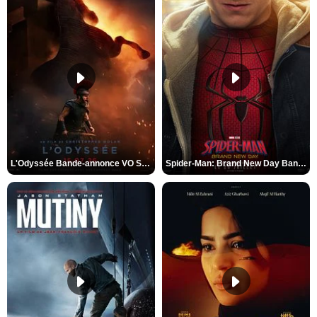
L'Odyssée Bande-annonce VO STFR
Spider-Man: Brand New Day Bande-annonce VO STFR