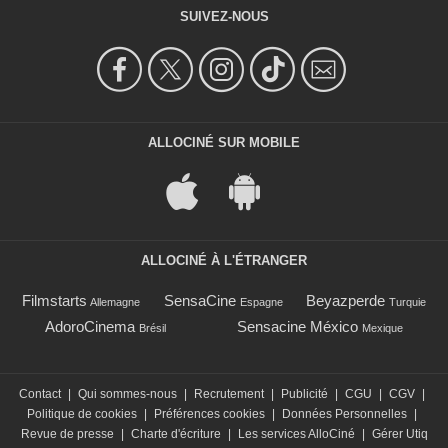
SUIVEZ-NOUS
ALLOCINÉ SUR MOBILE
ALLOCINÉ À L'ÉTRANGER
Filmstarts
SensaCine
Beyazperde
Allemagne
Espagne
Turquie
AdoroCinema
Sensacine México
Brésil
Mexique
Contact
|
Qui sommes-nous
|
Recrutement
|
Publicité
|
CGU
|
CGV
|
Politique de cookies
|
Préférences cookies
|
Données Personnelles
|
Revue de presse
|
Charte d'écriture
|
Les services AlloCiné
|
Gérer Utiq