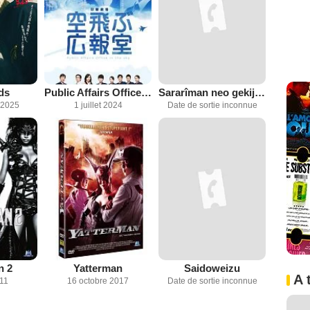
ds
Public Affairs Office in the Sky
Sararîman neo gekijouban (Warai)
 2025
1 juillet 2024
Date de sortie inconnue
n 2
Yatterman
Saidoweizu
A 
011
16 octobre 2017
Date de sortie inconnue