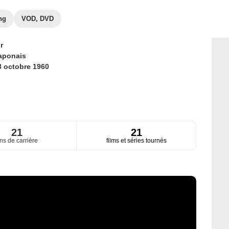
ng
VOD, DVD
r
aponais
3 octobre 1960
21
21
ns de carrière
films et séries tournés