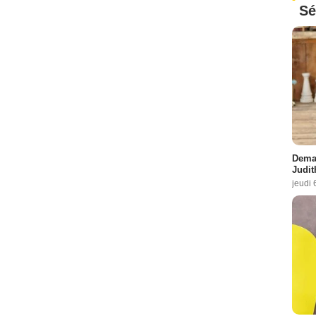
Sé
Demai
Judit
jeudi 