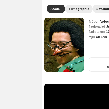
Accueil
Filmographie
Streami
Métier
Acteu
Nationalité
J
Naissance
1
Age
65
ans
a