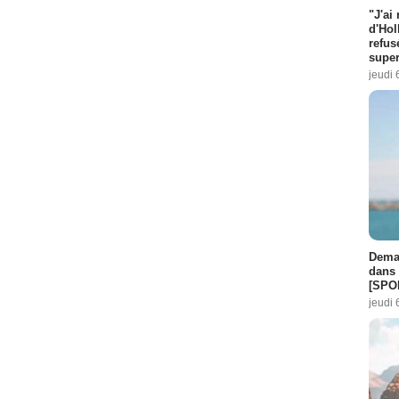
"J'ai
d'Hol
refus
super
jeudi 
Demai
dans 
[SPO
jeudi 