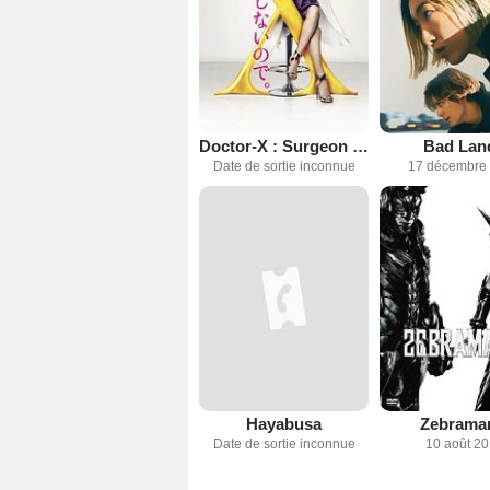
Doctor-X : Surgeon Michiko Daimon
Bad Lan
Date de sortie inconnue
17 décembre
Hayabusa
Zebrama
Date de sortie inconnue
10 août 2