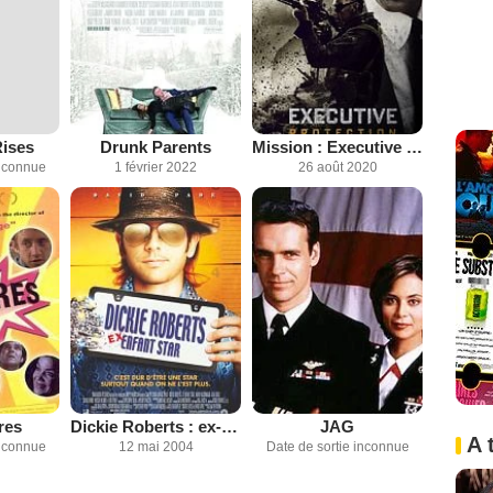
Rises
Drunk Parents
Mission : Executive Protection
inconnue
1 février 2022
26 août 2020
res
Dickie Roberts : ex-enfant star
JAG
A 
inconnue
12 mai 2004
Date de sortie inconnue