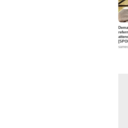
Demai
refer
atten
[SPO
samed