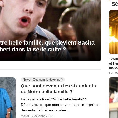
Sé
tre belle famille, que devient Sasha
ert dans la série culte ?
"Vous
et He
muscl
samed
News - Que sont-ils devenus ?
Que sont devenus les six enfants
de Notre belle famille ?
Fans de la sitcom "Notre belle famille" ?
Découvrez ce que sont devenus les interprètes
des enfants Foster-Lambert.
mardi 17 octobre 2023