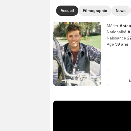
Accueil
Filmographie
News
Métier
Acteu
Nationalité
A
Naissance
27
Age
59
ans
a