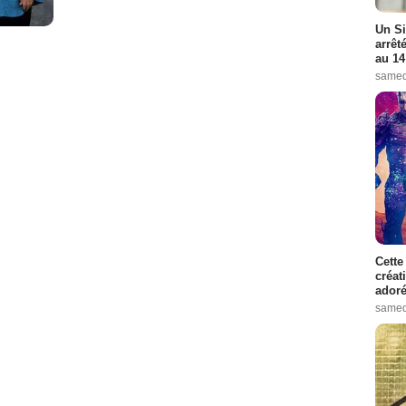
Un Si
arrêt
au 14
samed
Cette
créat
adoré
samed