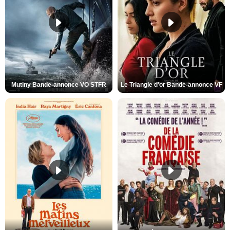
Mutiny Bande-annonce VO STFR
Le Triangle d'or Bande-annonce VF