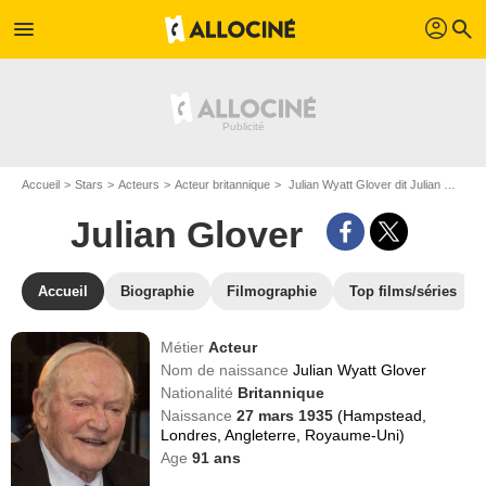
profil
menu
search
Accueil
Stars
Acteurs
Acteur britannique
Julian Wyatt Glover dit Julian Glover
Julian Glover
Accueil
Biographie
Filmographie
Top films/séries
Métier
Acteur
Nom de naissance
Julian Wyatt Glover
Nationalité
Britannique
Naissance
27 mars 1935
(Hampstead,
Londres, Angleterre, Royaume-Uni)
Age
91
ans