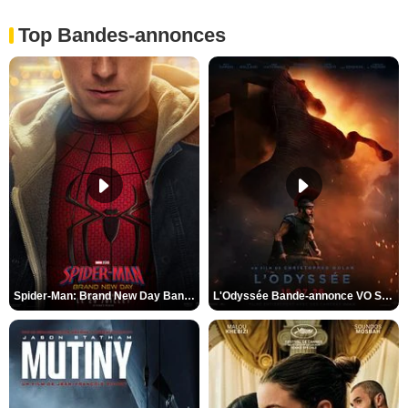
Top Bandes-annonces
Spider-Man: Brand New Day Bande-annonce VO STFR
L'Odyssée Bande-annonce VO STFR