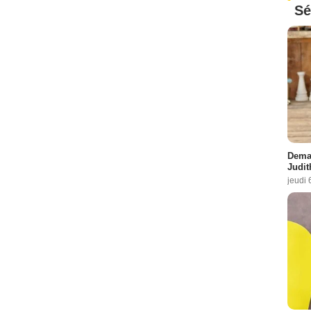
Sé
Demai
Judit
jeudi 