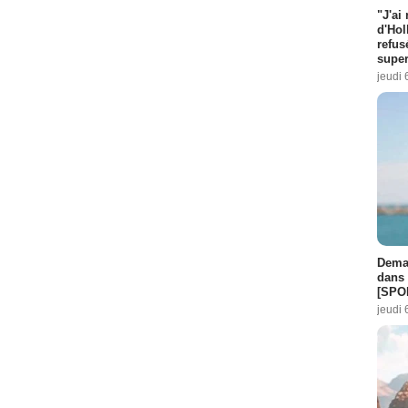
"J'ai
d'Hol
refus
super
jeudi 
Demai
dans 
[SPO
jeudi 