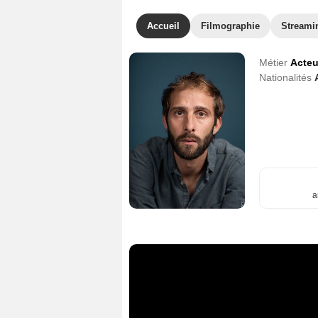
Accueil
Filmographie
Streami
Métier
Acteu
Nationalités
a