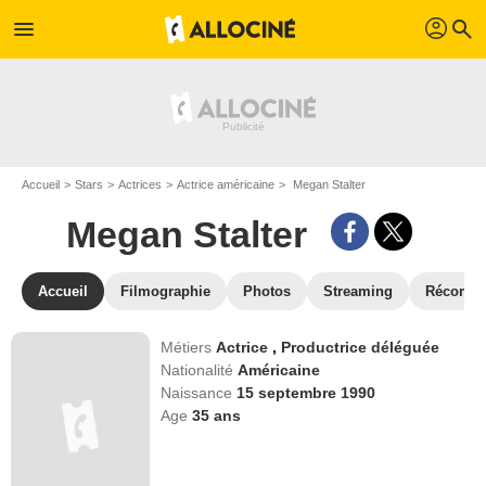
profil
menu
search
Accueil
Stars
Actrices
Actrice américaine
Megan Stalter
Megan Stalter
Accueil
Filmographie
Photos
Streaming
Récompe
Métiers
Actrice
,
Productrice déléguée
Nationalité
Américaine
Naissance
15 septembre 1990
Age
35
ans