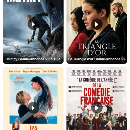
Mutiny Bande-annonce VO STFR
Le Triangle d'or Bande-annonce VF