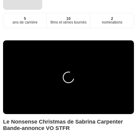
5
10
2
ans de carrière
films et séries tournés
nominations
Le Nonsense Christmas de Sabrina Carpenter
Bande-annonce VO STFR