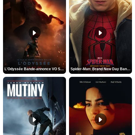
L'Odyssée Bande-annonce VO STFR
Spider-Man: Brand New Day Bande-annonce VO STFR