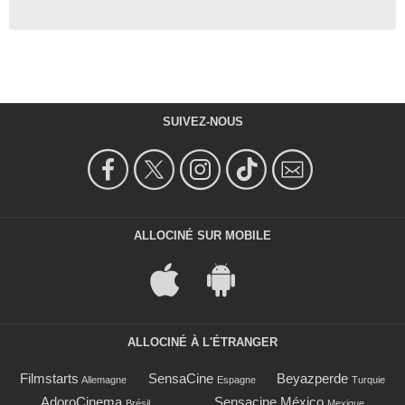
SUIVEZ-NOUS
ALLOCINÉ SUR MOBILE
ALLOCINÉ À L'ÉTRANGER
Filmstarts
SensaCine
Beyazperde
Allemagne
Espagne
Turquie
AdoroCinema
Sensacine México
Brésil
Mexique