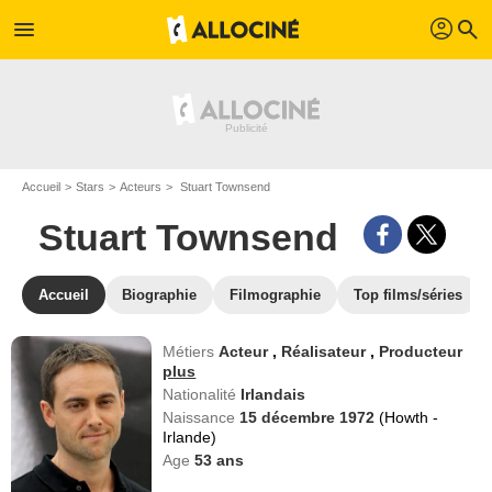
profil
menu
search
Accueil
Stars
Acteurs
Stuart Townsend
Stuart Townsend
Accueil
Biographie
Filmographie
Top films/séries
Métiers
Acteur
,
Réalisateur
,
Producteur
plus
Nationalité
Irlandais
Naissance
15 décembre 1972
(Howth -
Irlande)
Age
53
ans