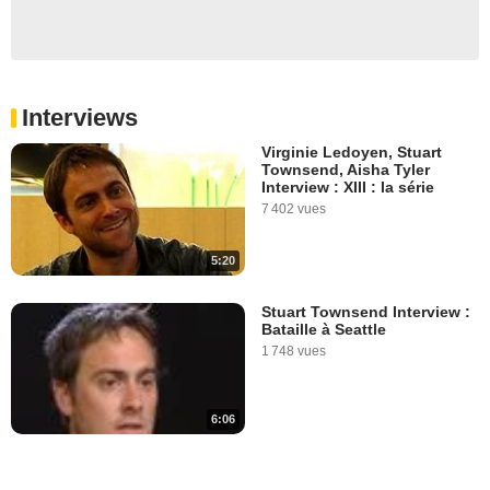
Interviews
Virginie Ledoyen, Stuart
Townsend, Aisha Tyler
Interview : XIII : la série
7 402 vues
5:20
Stuart Townsend Interview :
Bataille à Seattle
1 748 vues
6:06