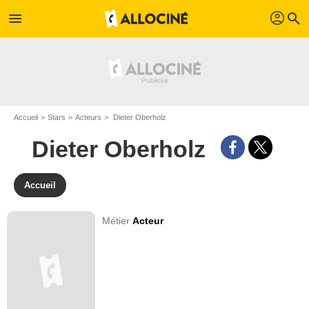
profil
menu
search
Accueil
Stars
Acteurs
Dieter Oberholz
Dieter Oberholz
Accueil
Métier
Acteur