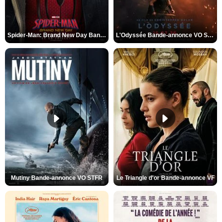
Spider-Man: Brand New Day Bande-annonce VO STFR
L'Odyssée Bande-annonce VO STFR
Mutiny Bande-annonce VO STFR
Le Triangle d'or Bande-annonce VF