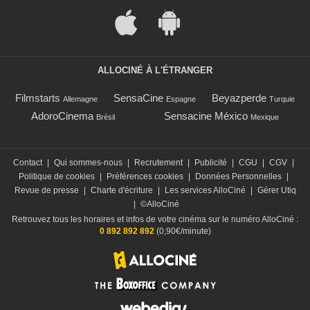
ALLOCINÉ À L'ÉTRANGER
Filmstarts
SensaCine
Beyazperde
Allemagne
Espagne
Turquie
AdoroCinema
Sensacine México
Brésil
Mexique
Contact
|
Qui sommes-nous
|
Recrutement
|
Publicité
|
CGU
|
CGV
|
Politique de cookies
|
Préférences cookies
|
Données Personnelles
|
Revue de presse
|
Charte d'écriture
|
Les services AlloCiné
|
Gérer Utiq
|
©AlloCiné
Retrouvez tous les horaires et infos de votre cinéma sur le numéro AlloCiné :
0 892 892 892
(0,90€/minute)