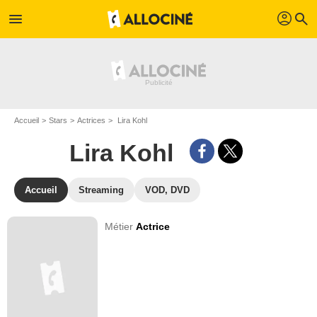
profil
menu
search
Accueil
Stars
Actrices
Lira Kohl
Lira Kohl
Accueil
Streaming
VOD, DVD
Métier
Actrice