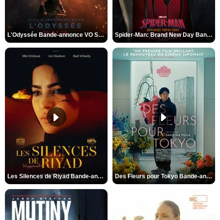
L'Odyssée Bande-annonce VO STFR
Spider-Man: Brand New Day Bande-annonce VO STFR
Les Silences de Riyad Bande-annonce VO STFR
Des Fleurs pour Tokyo Bande-annonce VO STFR