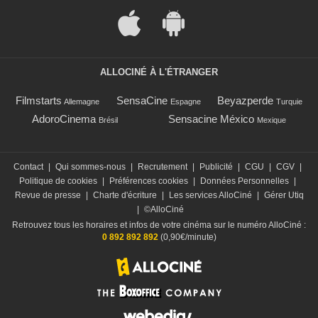
ALLOCINÉ À L'ÉTRANGER
Filmstarts
SensaCine
Beyazperde
Allemagne
Espagne
Turquie
AdoroCinema
Sensacine México
Brésil
Mexique
Contact
|
Qui sommes-nous
|
Recrutement
|
Publicité
|
CGU
|
CGV
|
Politique de cookies
|
Préférences cookies
|
Données Personnelles
|
Revue de presse
|
Charte d'écriture
|
Les services AlloCiné
|
Gérer Utiq
|
©AlloCiné
Retrouvez tous les horaires et infos de votre cinéma sur le numéro AlloCiné :
0 892 892 892
(0,90€/minute)