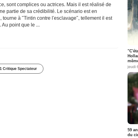
e, sont complices ou actrices. Mais il est réalisé de
ne partie de sa crédibilité. Le scénario est en
in, tourne à "Tintin contre l'esclavage", tellement il est
Au point que le ...
"C'éta
Holla
même
jeudi 
1 Critique Spectateur
59 an
du ci