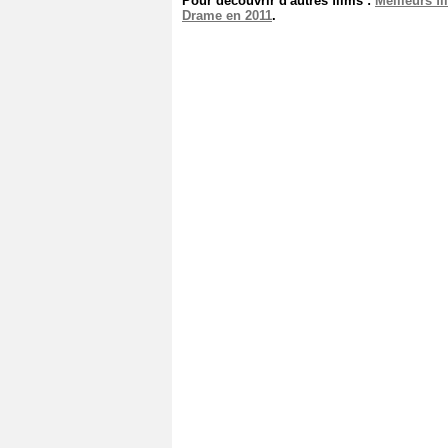
Pour découvrir d'autres films :
Meilleurs f
Drame en 2011
.