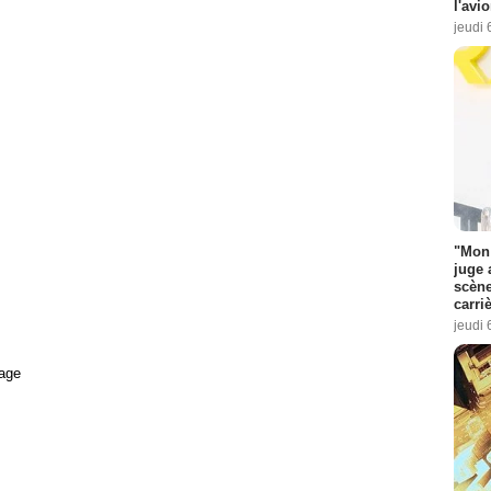
l'avi
jeudi 
"Mon 
juge 
scène
carri
jeudi 
age