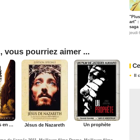
"Plus
art" :
saga 
jeudi 
, vous pourriez aimer ...
Ce
Il 
Il était une fois en Amérique
Un prophète
Jésus de Nazareth