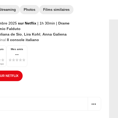
Streaming
Photos
Films similaires
mbre 2025
sur Netflix
|
1h 30min
|
Drame
nio Falduto
liana de Sio
,
Lira Kohl
,
Anna Galiena
ginal
Il console italiano
urs
Mes amis
--
tique
SUR NETFLIX