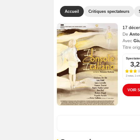
Accueil
Critiques spectateurs
17 déce
De
Anto
Avec
Giu
Titre ori
Spectate
3,2
2 notes, 1 cri
VOIR 