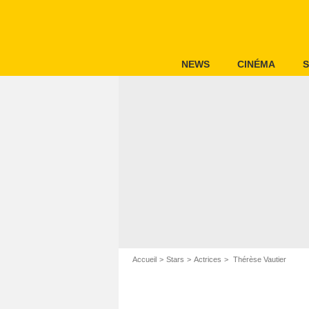
NEWS
CINÉMA
S
Accueil
Stars
Actrices
Thérèse Vautier