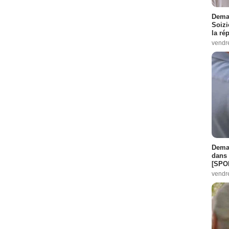
Demai
Soizi
la ré
vendr
Demai
dans 
[SPO
vendr