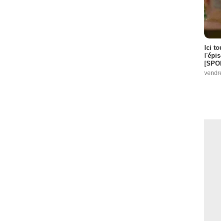
Ici t
l'épi
[SPO
vendr