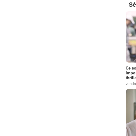
Sé
Ce so
Impos
thrill
vendr