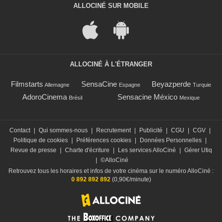
ALLOCINÉ SUR MOBILE
ALLOCINÉ À L'ÉTRANGER
Filmstarts
SensaCine
Beyazperde
Allemagne
Espagne
Turquie
AdoroCinema
Sensacine México
Brésil
Mexique
Contact
|
Qui sommes-nous
|
Recrutement
|
Publicité
|
CGU
|
CGV
|
Politique de cookies
|
Préférences cookies
|
Données Personnelles
|
Revue de presse
|
Charte d'écriture
|
Les services AlloCiné
|
Gérer Utiq
|
©AlloCiné
Retrouvez tous les horaires et infos de votre cinéma sur le numéro AlloCiné :
0 892 892 892
(0,90€/minute)