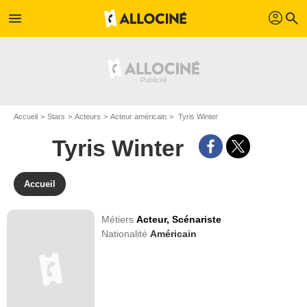
profil
menu
search
Accueil
Stars
Acteurs
Acteur américain
Tyris Winter
Tyris Winter
Accueil
Métiers
Acteur,
Scénariste
Nationalité
Américain