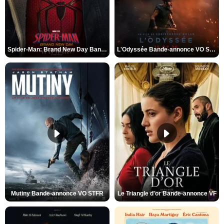
Spider-Man: Brand New Day Bande-annonce VO STFR
L'Odyssée Bande-annonce VO STFR
Mutiny Bande-annonce VO STFR
Le Triangle d'or Bande-annonce VF