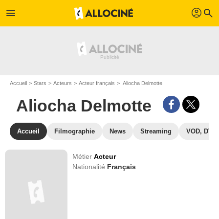
profil
menu
search
Accueil
Stars
Acteurs
Acteur français
Aliocha Delmotte
Aliocha Delmotte
Accueil
Filmographie
News
Streaming
VOD, DVD
Métier
Acteur
Nationalité
Français