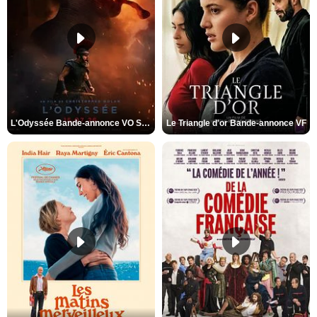
L'Odyssée Bande-annonce VO STFR
Le Triangle d'or Bande-annonce VF