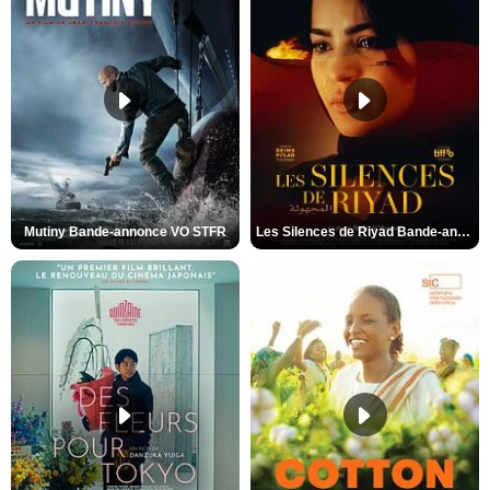
Mutiny Bande-annonce VO STFR
Les Silences de Riyad Bande-annonce VO STFR