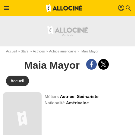
profil
menu
search
Accueil
Stars
Actrices
Actrice américaine
Maia Mayor
Maia Mayor
Accueil
Métiers
Actrice,
Scénariste
Nationalité
Américaine