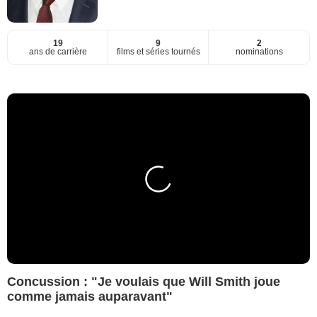
19
9
2
ans de carrière
films et séries tournés
nominations
Concussion : "Je voulais que Will Smith joue
comme jamais auparavant"