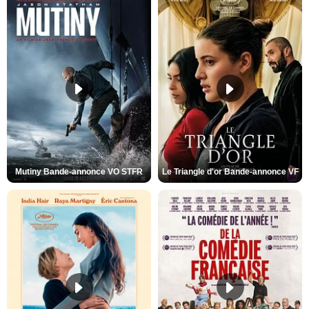
Mutiny Bande-annonce VO STFR
Le Triangle d'or Bande-annonce VF