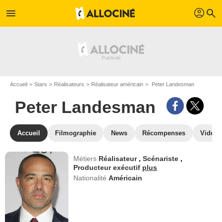
profil
menu
search
Accueil
Stars
Réalisateurs
Réalisateur américain
Peter Landesman
Peter Landesman
Accueil
Filmographie
News
Récompenses
Vidéos
Métiers
Réalisateur
,
Scénariste
,
Producteur exécutif
plus
Nationalité
Américain