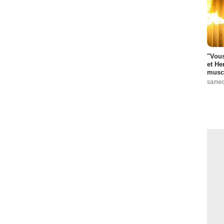
"Vous
et He
muscl
samed