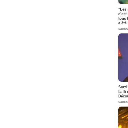
"Les 
c’est
tous 
a été 
samed
Sorti
failli
Décou
samed