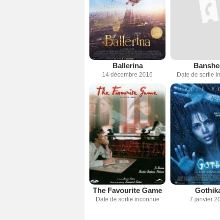
Ballerina
Banshe
14 décembre 2016
Date de sortie 
The Favourite Game
Gothik
Date de sortie inconnue
7 janvier 2