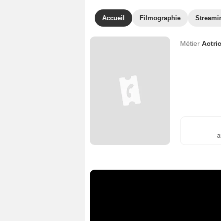
Accueil
Filmographie
Streami
Métier
Actri
a