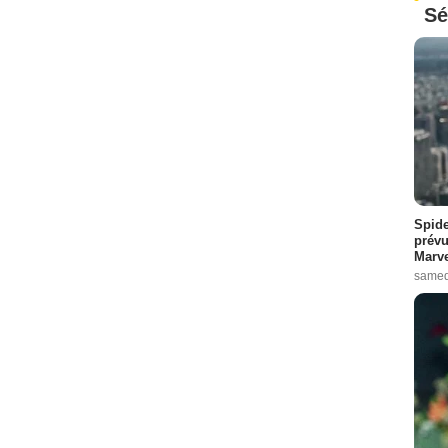
Sé
Spide
prévu
Marve
samed