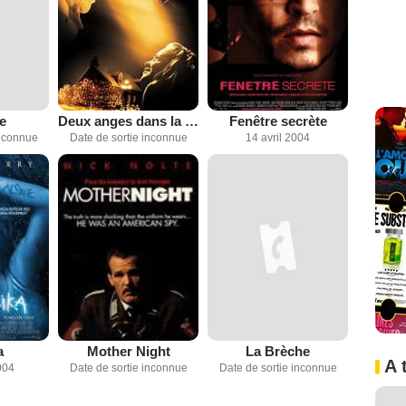
e
Deux anges dans la ville
Fenêtre secrète
inconnue
Date de sortie inconnue
14 avril 2004
a
Mother Night
La Brèche
A 
004
Date de sortie inconnue
Date de sortie inconnue