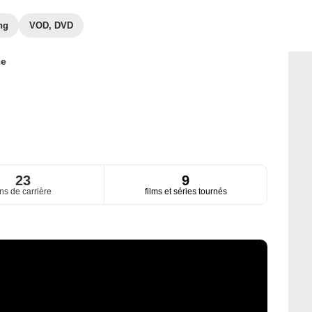
ng
VOD, DVD
ce
23
9
ns de carrière
films et séries tournés