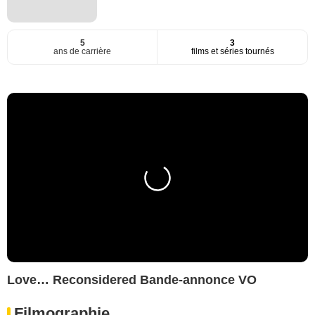
5
3
ans de carrière
films et séries tournés
Love… Reconsidered Bande-annonce VO
Filmographie