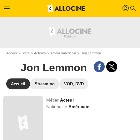
profil
menu
search
Accueil
Stars
Acteurs
Acteur américain
Jon Lemmon
Jon Lemmon
Accueil
Streaming
VOD, DVD
Métier
Acteur
Nationalité
Américain