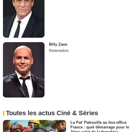
Billy Zane
Redemption
Toutes les actus Ciné & Séries
La Pat' Patrouille au box-office
France : quel démarrage pour le
3ème volet de la franchise