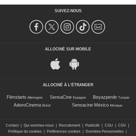
SUIVEZ-NOUS
ALLOCINÉ SUR MOBILE
ALLOCINÉ À L'ÉTRANGER
Filmstarts
SensaCine
Beyazperde
Allemagne
Espagne
Turquie
AdoroCinema
Sensacine México
Brésil
Mexique
Contact
|
Qui sommes-nous
|
Recrutement
|
Publicité
|
CGU
|
CGV
|
Politique de cookies
|
Préférences cookies
|
Données Personnelles
|