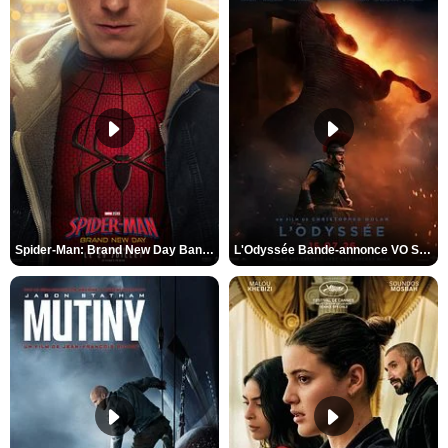
Spider-Man: Brand New Day Bande-annonce VO STFR
L'Odyssée Bande-annonce VO STFR