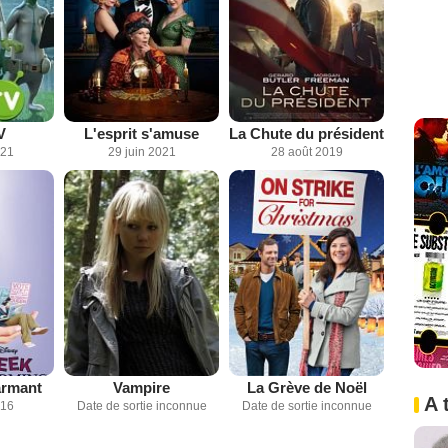
V
L'esprit s'amuse
La Chute du président
021
29 juin 2021
28 août 2019
armant
Vampire
La Grève de Noël
A 
016
Date de sortie inconnue
Date de sortie inconnue