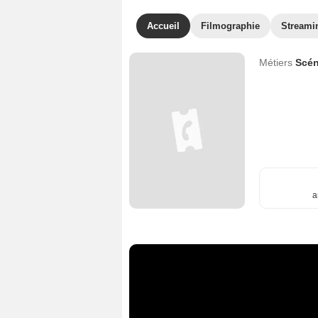
Accueil
Filmographie
Streami
Métiers
Scén
a