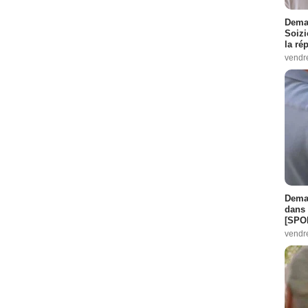
Demai
Soizi
la ré
vendr
Demai
dans 
[SPO
vendr