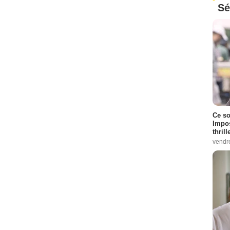
Sé
Ce so
Impos
thrill
vendr