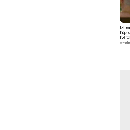
Ici t
l'épi
[SPO
vendr