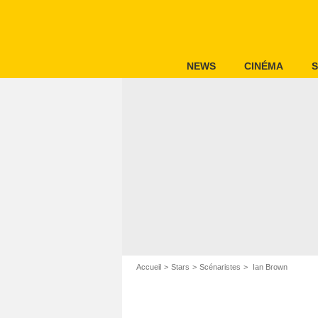
NEWS
CINÉMA
S
Accueil
Stars
Scénaristes
Ian Brown