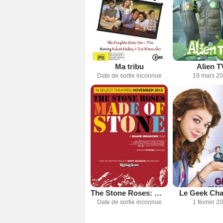
Ma tribu
Alien T
Date de sortie inconnue
19 mars 2
The Stone Roses: Made of Stone
Le Geek Ch
Date de sortie inconnue
1 février 2