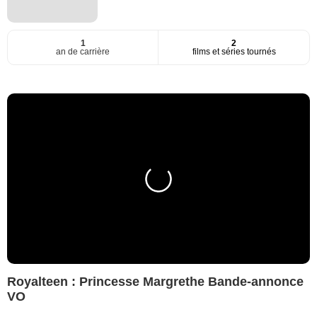
1
2
an de carrière
films et séries tournés
Royalteen : Princesse Margrethe Bande-annonce
VO