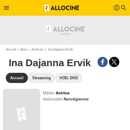
profil
menu
search
Accueil
Stars
Actrices
Ina Dajanna Ervik
Ina Dajanna Ervik
Accueil
Streaming
VOD, DVD
Métier
Actrice
Nationalité
Norvégienne