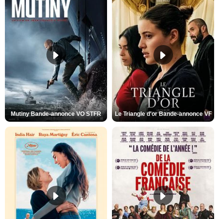
Mutiny Bande-annonce VO STFR
Le Triangle d'or Bande-annonce VF