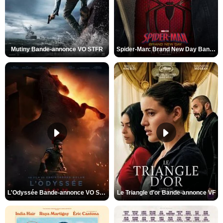
Mutiny Bande-annonce VO STFR
Spider-Man: Brand New Day Bande-annonce VO STFR
L'Odyssée Bande-annonce VO STFR
Le Triangle d'or Bande-annonce VF