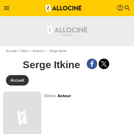
profil
menu
search
Accueil
Stars
Acteurs
Serge Itkine
Serge Itkine
Accueil
Métier
Acteur