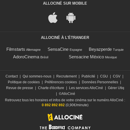
ALLOCINÉ SUR MOBILE
ALLOCINÉ À L'ÉTRANGER
Filmstarts
SensaCine
Beyazperde
Allemagne
Espagne
Turquie
AdoroCinema
Sensacine México
Brésil
Mexique
Contact
|
Qui sommes-nous
|
Recrutement
|
Publicité
|
CGU
|
CGV
|
Politique de cookies
|
Préférences cookies
|
Données Personnelles
|
Revue de presse
|
Charte d'écriture
|
Les services AlloCiné
|
Gérer Utiq
|
©AlloCiné
Retrouvez tous les horaires et infos de votre cinéma sur le numéro AlloCiné :
0 892 892 892
(0,90€/minute)