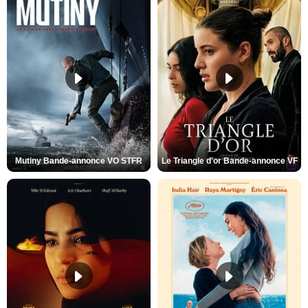
Mutiny Bande-annonce VO STFR
Le Triangle d'or Bande-annonce VF