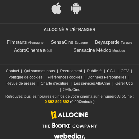
ALLOCINÉ À L'ÉTRANGER
Filmstarts
SensaCine
Beyazperde
Allemagne
Espagne
Turquie
AdoroCinema
Sensacine México
Brésil
Mexique
Contact
|
Qui sommes-nous
|
Recrutement
|
Publicité
|
CGU
|
CGV
|
Politique de cookies
|
Préférences cookies
|
Données Personnelles
|
Revue de presse
|
Charte d'écriture
|
Les services AlloCiné
|
Gérer Utiq
|
©AlloCiné
Retrouvez tous les horaires et infos de votre cinéma sur le numéro AlloCiné :
0 892 892 892
(0,90€/minute)