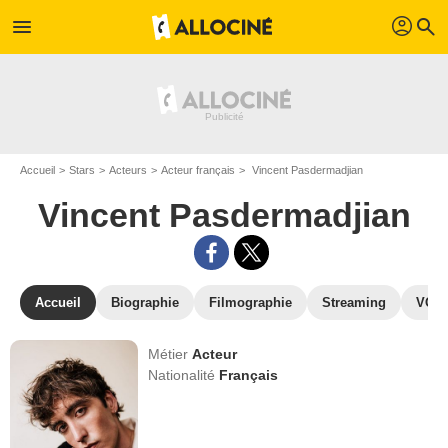
profil
menu
search
Accueil
Stars
Acteurs
Acteur français
Vincent Pasdermadjian
Vincent Pasdermadjian
Accueil
Biographie
Filmographie
Streaming
VOD,
Métier
Acteur
Nationalité
Français